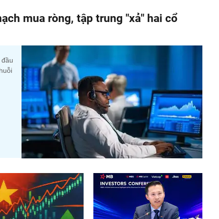
ạch mua ròng, tập trung "xả" hai cổ
y đầu
huỗi