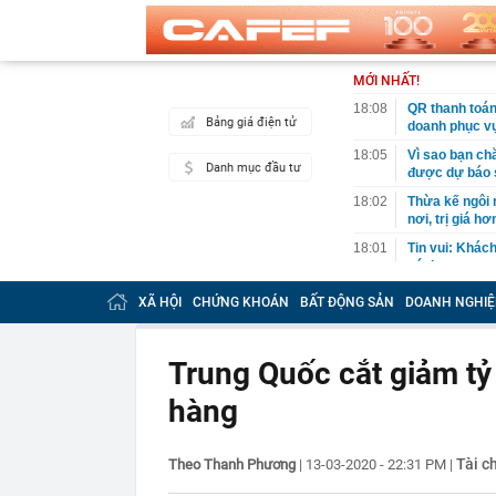
MỚI NHẤT!
18:08
QR thanh toán 
Bảng giá điện tử
doanh phục vụ
18:05
Vì sao bạn ch
Danh mục đầu tư
được dự báo s
18:02
Thừa kế ngôi 
nơi, trị giá h
18:01
Tin vui: Khách
vé tham quan,
18:00
Phó Bí thư Th
XÃ HỘI
CHỨNG KHOÁN
BẤT ĐỘNG SẢN
DOANH NGHIỆ
đôn đốc tiến 
18:00
Hà Nội triển k
Trung Quốc cắt giảm tỷ
17:53
XSMN 6/8 - K
hàng
17:45
Nhiều chủ cơ
hàng số lượn
17:44
Quy định chuy
Tài c
Theo Thanh Phương
|
13-03-2020 - 22:31 PM
|
17:38
Công an kiểm 
Văn Điệp SN 