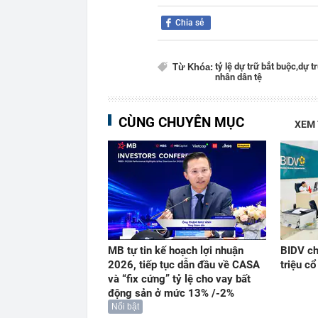
Chia sẻ
tỷ lệ dự trữ bắt buộc,
dự t
Từ Khóa:
nhân dân tệ
CÙNG CHUYÊN MỤC
XEM
MB tự tin kế hoạch lợi nhuận
BIDV ch
2026, tiếp tục dẫn đầu về CASA
triệu c
và “fix cứng” tỷ lệ cho vay bất
động sản ở mức 13% /-2%
Nổi bật