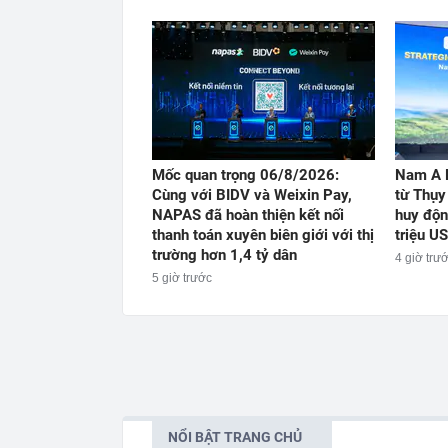
Mốc quan trọng 06/8/2026:
Nam A 
Cùng với BIDV và Weixin Pay,
từ Thụy
NAPAS đã hoàn thiện kết nối
huy độn
thanh toán xuyên biên giới với thị
triệu U
trường hơn 1,4 tỷ dân
4 giờ trư
5 giờ trước
NỔI BẬT TRANG CHỦ