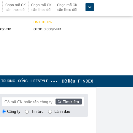
Chọn mã CK
Chọn mã CK
Chọn mã CK
cần theo dõi
cần theo dõi
cần theo dõi
Dữ liệu
F INDEX
Ị TRƯỜNG
SỐNG
LIFESTYLE
Công ty
Tin tức
Lãnh đạo