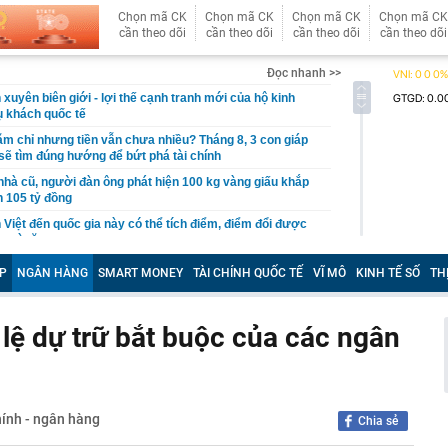
Chọn mã CK
Chọn mã CK
Chọn mã CK
Chọn mã CK
cần theo dõi
cần theo dõi
cần theo dõi
cần theo dõi
Đọc nhanh >>
xuyên biên giới - lợi thế cạnh tranh mới của hộ kinh
 khách quốc tế
ăm chỉ nhưng tiền vẫn chưa nhiều? Tháng 8, 3 con giáp
ẽ tìm đúng hướng để bứt phá tài chính
nhà cũ, người đàn ông phát hiện 100 kg vàng giấu khắp
ơn 105 tỷ đồng
 Việt đến quốc gia này có thể tích điểm, điểm đổi được
 quà tặng
ường trực Thành ủy Hà Nội Nguyễn Trọng Đông kiểm tra,
P
NGÂN HÀNG
SMART MONEY
TÀI CHÍNH QUỐC TẾ
VĨ MÔ
KINH TẾ SỐ
TH
độ các dự án trọng điểm
hai thi hành quy định bảo vệ dữ liệu cá nhân
 lệ dự trữ bắt buộc của các ngân
ết quả XSMN hôm nay thứ Năm ngày 6/8/2026
 sở kinh doanh sập bẫy mạo danh đặt thực phẩm, mua
g lớn
ển tiếp về xét thăng hạng viên chức từ 1/7/2026
hính - ngân hàng
Chia sẻ
tra phòng trọ lúc 0 giờ 30 phút, bắt tạm giam Nguyễn
1995