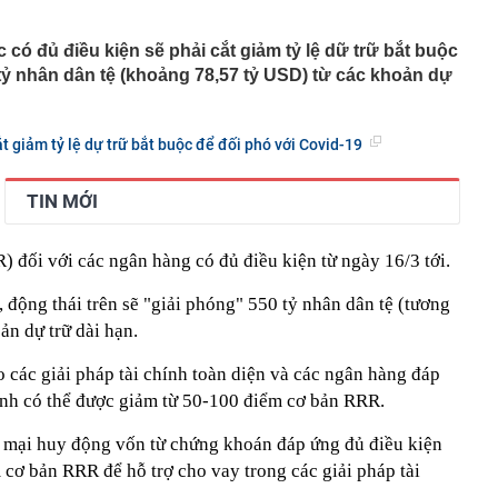
bị tự doanh CTCK bán ròng 200 tỷ đồng trong phiên Index
có đủ điều kiện sẽ phải cắt giảm tỷ lệ dữ trữ bắt buộc
ỷ nhân dân tệ (khoảng 78,57 tỷ USD) từ các khoản dự
kTok cấm nhân viên sao chép AI Mỹ, chấp nhận đi sau
ên do là vì ứng dụng này
Nga quyết định dừng đóng phim
t giảm tỷ lệ dự trữ bắt buộc để đối phó với Covid-19
c quan tâm ngành logistics, lượt tìm kiếm tăng mạnh
ném tiền qua cửa sổ”? 5 trường hợp thuê nhà lại là quyết
TIN MỚI
h khôn ngoan hơn mua
Malaysia Airlines bị cáo buộc buôn lậu 70.114 viên thuốc
video từ camera an ninh
 đối với các ngân hàng có đủ điều kiện từ ngày 16/3 tới.
Bệnh viện Bạch Mai
động thái trên sẽ "giải phóng" 550 tỷ nhân dân tệ (tương
 ve trong bóng tối, nhưng lập tức biến mất khi bật đèn?
ản dự trữ dài hạn.
ét tỏi vào thùng gạo hóa ra vì những lợi ích này
chung cư hút khách nhất nửa đầu 2026 ở Hà Nội và
các giải pháp tài chính toàn diện và các ngân hàng đáp
n dự án của Sunshine Group, MIK Group, Masterise
ịnh có thể được giảm từ 50-100 điểm cơ bản RRR.
ỹ Hưng...
 mại huy động vốn từ chứng khoán đáp ứng đủ điều kiện
cơ bản RRR để hỗ trợ cho vay trong các giải pháp tài