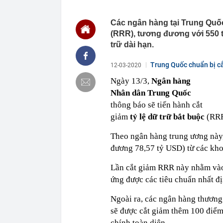
17:32
Một cổ phiếu 
giảm điểm
Các ngân hàng tại Trung Quốc 
(RRR), tương đương với 550 t
17:30
Công ty mẹ Ti
đối thủ: Nguy
trữ dài hạn.
17:23
Lý do Quỳnh 
Trung Quốc chuẩn bị cắ
12-03-2020
17:20
Người tìm việ
Ngày 13/3,
Ngân hàng
17:18
“Thuê nhà là 
định tài chín
Nhân dân Trung Quốc
17:15
Vụ cơ trưởng 
thông báo sẽ tiến hành cắt
lắc: Công bố 
giảm
tỷ lệ dữ trữ bắt buộc
(RRR)
17:06
Cảnh báo từ 
Theo ngân hàng trung ương này, 
17:06
Vì sao muỗi vo
đương 78,57 tỷ USD) từ các kho
17:02
Nhiều người nh
16:59
Top 10 dự án 
Lần cắt giảm RRR này nhằm vào 
TP.HCM gọi tê
ứng được các tiêu chuẩn nhất đ
Homes, Phú M
Ngoài ra, các ngân hàng thương
sẽ được cắt giảm thêm 100 điểm 
chính toàn diện.