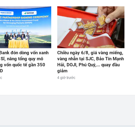
Bank đón dòng vốn xanh
Chiều ngày 6/8, giá vàng miếng,
 Sĩ, nâng tổng quy mô
vàng nhẫn tại SJC, Bảo Tín Mạnh
g vốn quốc tế gần 350
Hải, DOJI, Phú Quý,... quay đầu
SD
giảm
ớc
4 giờ trước