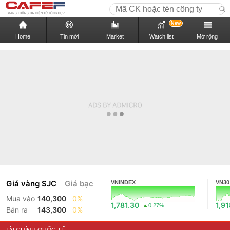
New
Home
Tin mới
Market
Watch list
Mở rộng
Giá vàng SJC
Giá bạc
VNINDEX
VN30
Mua vào
140,300
0%
1,781.30
1,9
0.27%
Bán ra
143,300
0%