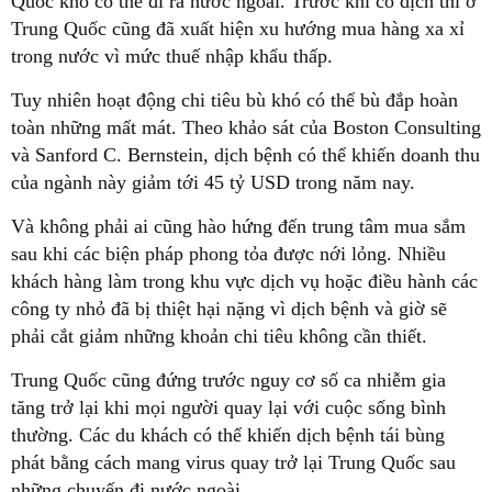
Quốc khó có thể đi ra nước ngoài. Trước khi có dịch thì ở
Trung Quốc cũng đã xuất hiện xu hướng mua hàng xa xỉ
trong nước vì mức thuế nhập khẩu thấp.
Tuy nhiên hoạt động chi tiêu bù khó có thể bù đắp hoàn
toàn những mất mát. Theo khảo sát của Boston Consulting
và Sanford C. Bernstein, dịch bệnh có thể khiến doanh thu
của ngành này giảm tới 45 tỷ USD trong năm nay.
Và không phải ai cũng hào hứng đến trung tâm mua sắm
sau khi các biện pháp phong tỏa được nới lỏng. Nhiều
khách hàng làm trong khu vực dịch vụ hoặc điều hành các
công ty nhỏ đã bị thiệt hại nặng vì dịch bệnh và giờ sẽ
phải cắt giảm những khoản chi tiêu không cần thiết.
Trung Quốc cũng đứng trước nguy cơ số ca nhiễm gia
tăng trở lại khi mọi người quay lại với cuộc sống bình
thường. Các du khách có thể khiến dịch bệnh tái bùng
phát bằng cách mang virus quay trở lại Trung Quốc sau
những chuyến đi nước ngoài.