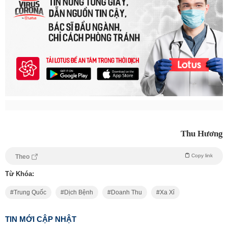
Thu Hương
Copy link
Theo
Từ Khóa:
Trung Quốc
Dịch Bệnh
Doanh Thu
Xa Xỉ
TIN MỚI CẬP NHẬT