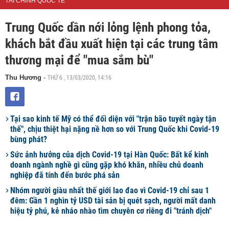
TÀI CHÍNH QUỐC TẾ
Trung Quốc dần nới lỏng lệnh phong tỏa,
khách bắt đầu xuất hiện tại các trung tâm
thương mại để "mua sắm bù"
THỨ 6 , 13/03/2020, 14:16
Thu Hương
-
Tại sao kinh tế Mỹ có thể đối diện với "trận bão tuyết ngày tận
thế", chịu thiệt hại nặng nề hơn so với Trung Quốc khi Covid-19
bùng phát?
Sức ảnh hưởng của dịch Covid-19 tại Hàn Quốc: Bất kể kinh
doanh ngành nghề gì cũng gặp khó khăn, nhiều chủ doanh
nghiệp đã tính đến bước phá sản
Nhóm người giàu nhất thế giới lao đao vì Covid-19 chỉ sau 1
đêm: Gần 1 nghìn tỷ USD tài sản bị quét sạch, người mất danh
hiệu tỷ phú, kẻ nháo nhào tìm chuyên cơ riêng đi "tránh dịch"