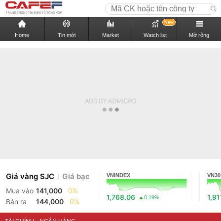
New
Home
Tin mới
Market
Watch list
Mở rộng
Giá vàng SJC
Giá bạc
VNINDEX
VN30
Mua vào
141,000
0%
1,768.06
1,91
0.19%
Bán ra
144,000
0%