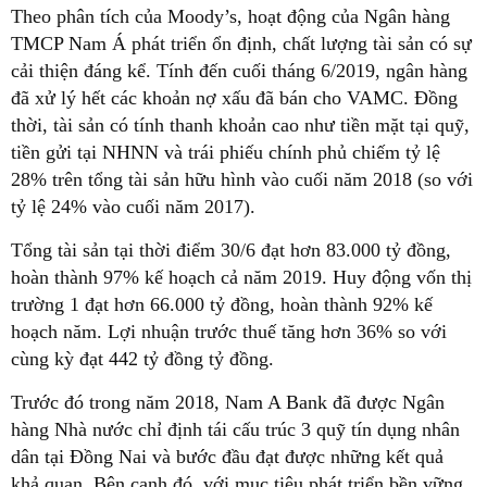
Theo phân tích của Moody’s, hoạt động của Ngân hàng
TMCP Nam Á phát triển ổn định, chất lượng tài sản có sự
cải thiện đáng kể. Tính đến cuối tháng 6/2019, ngân hàng
đã xử lý hết các khoản nợ xấu đã bán cho VAMC. Đồng
thời, tài sản có tính thanh khoản cao như tiền mặt tại quỹ,
tiền gửi tại NHNN và trái phiếu chính phủ chiếm tỷ lệ
28% trên tổng tài sản hữu hình vào cuối năm 2018 (so với
tỷ lệ 24% vào cuối năm 2017).
Tổng tài sản tại thời điểm 30/6 đạt hơn 83.000 tỷ đồng,
hoàn thành 97% kế hoạch cả năm 2019. Huy động vốn thị
trường 1 đạt hơn 66.000 tỷ đồng, hoàn thành 92% kế
hoạch năm. Lợi nhuận trước thuế tăng hơn 36% so với
cùng kỳ đạt 442 tỷ đồng tỷ đồng.
Trước đó trong năm 2018, Nam A Bank đã được Ngân
hàng Nhà nước chỉ định tái cấu trúc 3 quỹ tín dụng nhân
dân tại Đồng Nai và bước đầu đạt được những kết quả
khả quan. Bên cạnh đó, với mục tiêu phát triển bền vững,