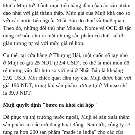
khiến Muji trở thành mục tiêu hàng đầu của các sản phẩm
đạo nhái với giá thành thấp. Mức giá của Muji khá cao so
với các nước bên ngoài Nhật Bản do thuế và thuế quan.
Theo đó, những đối thủ như Miniso, Nome và OCE đã tận
dụng cơ hội, cho ra mắt những sản phẩm có thiết kế tối
giản tương tự và với mức giá rẻ hơn.
Cụ thể, tại cửa hàng ở Thượng Hải, một cuốn sổ tay nhỏ
ở Muji có giá 25 NDT (3,94 USD), có thể là một món đồ
rẻ nhưng vẫn đắt hơn so với giá ở Nhật Bản là khoảng
2,92 USD. Một chiếc quạt cầm tay của Muji được bán với
giá 190 NDT, trong khi sản phẩm tương tự ở Miniso chỉ
là 39,9 NDT.
Muji quyết định "bước ra khỏi cái hộp"
Để phục vụ thị trường nước ngoài, Muji sẽ sản xuất thêm
sản phẩm tại các nơi đang hoạt động. Năm tới, công ty sẽ
tung ra hơn 200 sản phẩm "made in India" cho các cửa