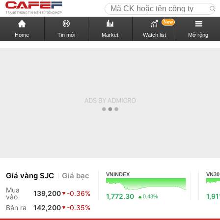
New
Home
Tin mới
Market
Watch list
Mở rộng
Giá vàng SJC
Giá bạc
VNINDEX
VN30
Mua
139,200
-0.36%
1,772.30
1,91
vào
0.43%
Bán ra
142,200
-0.35%