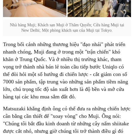
Nhà hàng Muji; Khách sạn Muji ở Thâm Quyến; Cửa hàng Muji tại
New Delhi; Một phòng khách sạn của Muji tại Tokyo.
Trong bối cảnh những thương hiệu "đạo nhái" phát triển
nhanh chóng, Muji đang ở trong một "trận chiến" khó
khăn ở Trung Quốc. Và ở nhiều thị trường khác, tham
vọng trở thành nhà bán lẻ toàn cầu tiếp bước Uniqlo có
thể đòi hỏi một số hướng đi chiến lược - cắt giảm con số
7000 sản phẩm, tập trung vào những sản phẩm tiềm năng
lớn, chú trọng tốc độ sản xuất hơn là độ bền và mở cửa
hàng tại các khu mua sắm đắt đỏ.
Matsuzaki khẳng định ông có thể đưa ra những chiến lược
cân bằng cần thiết để "xoay vòng" cho Muji. Ông nói:
"Chúng tôi bắt đầu kinh doanh từ những cây nấm shiitake
được cắt nhỏ, nhưng giờ chúng tôi trở thành điều gì đó