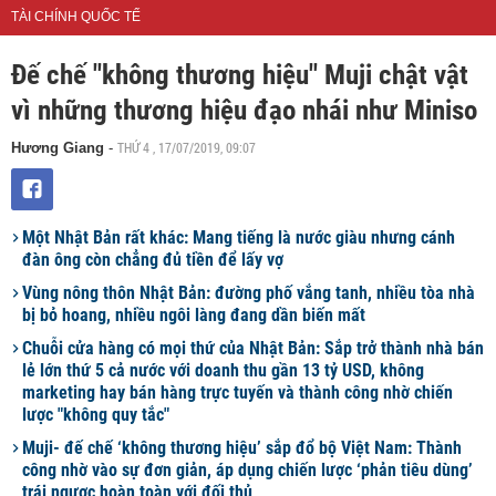
TÀI CHÍNH QUỐC TẾ
Đế chế "không thương hiệu" Muji chật vật
vì những thương hiệu đạo nhái như Miniso
THỨ 4 , 17/07/2019, 09:07
Hương Giang
-
Một Nhật Bản rất khác: Mang tiếng là nước giàu nhưng cánh
đàn ông còn chẳng đủ tiền để lấy vợ
Vùng nông thôn Nhật Bản: đường phố vắng tanh, nhiều tòa nhà
bị bỏ hoang, nhiều ngôi làng đang dần biến mất
Chuỗi cửa hàng có mọi thứ của Nhật Bản: Sắp trở thành nhà bán
lẻ lớn thứ 5 cả nước với doanh thu gần 13 tỷ USD, không
marketing hay bán hàng trực tuyến và thành công nhờ chiến
lược "không quy tắc"
Muji- đế chế ‘không thương hiệu’ sắp đổ bộ Việt Nam: Thành
công nhờ vào sự đơn giản, áp dụng chiến lược ‘phản tiêu dùng’
trái ngược hoàn toàn với đối thủ