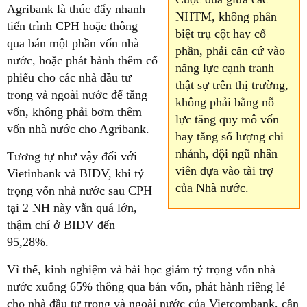
Agribank là thúc đẩy nhanh
NHTM, không phân
tiến trình CPH hoặc thông
biệt trụ cột hay cổ
qua bán một phần vốn nhà
phần, phải căn cứ vào
nước, hoặc phát hành thêm cổ
năng lực cạnh tranh
phiếu cho các nhà đầu tư
thật sự trên thị trường,
trong và ngoài nước để tăng
không phải bằng nỗ
vốn, không phải bơm thêm
lực tăng quy mô vốn
vốn nhà nước cho Agribank.
hay tăng số lượng chi
nhánh, đội ngũ nhân
Tương tự như vậy đối với
viên dựa vào tài trợ
Vietinbank và BIDV, khi tỷ
của Nhà nước.
trọng vốn nhà nước sau CPH
tại 2 NH này vẫn quá lớn,
thậm chí ở BIDV đến
95,28%.
Vì thế, kinh nghiệm và bài học giảm tỷ trọng vốn nhà
nước xuống 65% thông qua bán vốn, phát hành riêng lẻ
cho nhà đầu tư trong và ngoài nước của Vietcombank, cần