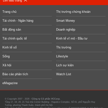
Lên đầu trang
Trang chủ
Thị trường chứng khoán
Tài chính - Ngân hàng
Smart Money
Bất động sản
Doanh nghiệp
Tài chính quốc tế
Kinh tế vĩ mô - Đầu tư
Kinh tế số
Thị trường
Sống
Lifestyle
Xã hội
Lịch sự kiện
Báo cáo phân tích
Watch List
eMagazine
© Copyright 2007 - 2026 -
Công ty Cổ phần VCCorp.
Tầng 17, 19, 20, 21 Toà nhà Center Building - Hapulico Complex, Số 01, phố Nguyễn Huy
Tưởng, phường Thanh Xuân, thành phố Hà Nội