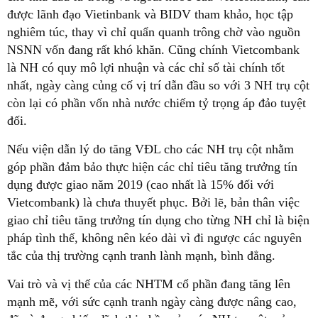
được lãnh đạo Vietinbank và BIDV tham khảo, học tập
nghiêm túc, thay vì chỉ quẩn quanh trông chờ vào nguồn
NSNN vốn đang rất khó khăn. Cũng chính Vietcombank
là NH có quy mô lợi nhuận và các chỉ số tài chính tốt
nhất, ngày càng củng cố vị trí dẫn đầu so với 3 NH trụ cột
còn lại có phần vốn nhà nước chiếm tỷ trọng áp đảo tuyệt
đối.
Nếu viện dẫn lý do tăng VĐL cho các NH trụ cột nhằm
góp phần đảm bảo thực hiện các chỉ tiêu tăng trưởng tín
dụng được giao năm 2019 (cao nhất là 15% đối với
Vietcombank) là chưa thuyết phục. Bởi lẽ, bản thân việc
giao chỉ tiêu tăng trưởng tín dụng cho từng NH chỉ là biện
pháp tình thế, không nên kéo dài vì đi ngược các nguyên
tắc của thị trường cạnh tranh lành mạnh, bình đẳng.
Vai trò và vị thế của các NHTM cổ phần đang tăng lên
mạnh mẽ, với sức cạnh tranh ngày càng được nâng cao,