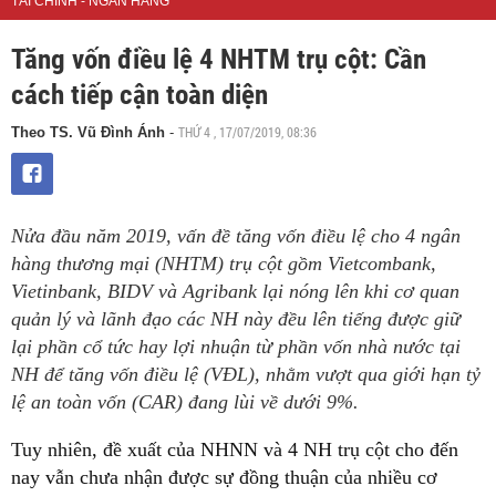
TÀI CHÍNH - NGÂN HÀNG
Tăng vốn điều lệ 4 NHTM trụ cột: Cần
cách tiếp cận toàn diện
THỨ 4 , 17/07/2019, 08:36
Theo TS. Vũ Đình Ánh
-
Nửa đầu năm 2019, vấn đề tăng vốn điều lệ cho 4 ngân
hàng thương mại (NHTM) trụ cột gồm Vietcombank,
Vietinbank, BIDV và Agribank lại nóng lên khi cơ quan
quản lý và lãnh đạo các NH này đều lên tiếng được giữ
lại phần cổ tức hay lợi nhuận từ phần vốn nhà nước tại
NH để tăng vốn điều lệ (VĐL), nhằm vượt qua giới hạn tỷ
lệ an toàn vốn (CAR) đang lùi về dưới 9%.
Tuy nhiên, đề xuất của NHNN và 4 NH trụ cột cho đến
nay vẫn chưa nhận được sự đồng thuận của nhiều cơ