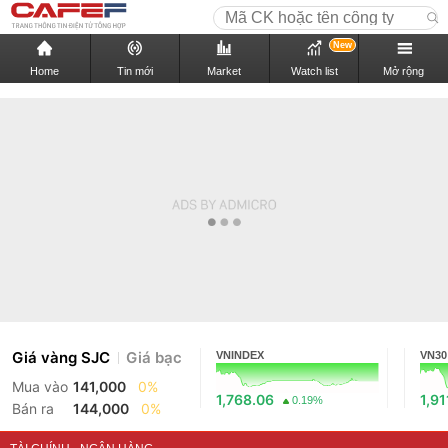
New
Home
Tin mới
Market
Watch list
Mở rộng
Giá vàng SJC
Giá bạc
VNINDEX
VN30
Mua vào
141,000
0%
1,768.06
1,91
0.19%
Bán ra
144,000
0%