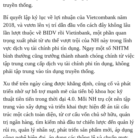
truyền thống.
Bí quyết lập kỷ lục về lợi nhuận của Vietcombank năm
2018, và vươn lên vị trí dẫn đầu vốn cách đây không lâu
lần lượt thuộc về BIDV rồi Vietinbank, một phần quan
trọng xuất phát từ ưu thế vượt trội của NH này trong lĩnh
vực dịch vụ tài chính phi tín dụng. Ngay một số NHTM
bình thường cũng trưởng thành nhanh chóng chính từ việc
tập trung cung cấp dịch vụ tài chính phi tín dụng, không
phải tập trung vào tín dụng truyền thống.
Xu thế trên ngày càng được khẳng định, củng cố và phát
triển nhờ sự hỗ trợ mạnh mẽ của tiến bộ khoa học kỹ
thuật tiên tiến trong thời đại 4.0. Mỗi NH trụ cột nên tập
trung vào xây dựng và triển khai thực hiện đề án tái cấu
trúc một cách toàn diện, từ cơ cấu vốn chủ sở hữu, quản
trị ngân hàng, tìm kiếm nhà đầu tư chiến lược đến quản lý
rủi ro, quản lý nhân sự, phát triển sản phẩm mới, áp dụng
công nghệ hiện đại, áp dụng các thông lệ và chuẩn mực