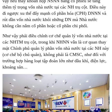
vậy nếu thay khoản nộp NSNN bằng cổ phiếu sẽ tăng
thêm tỷ trọng vốn nhà nước tại các NH trụ cột. Điều này
đi ngược xu thế đẩy mạnh cổ phần hóa (CPH) DNNN và
rút dần vốn nhà nước khỏi những DN mà Nhà nước
không cần nắm cổ phần hoặc cổ phần chi phối.
Như vậy phải điều chỉnh cơ chế quản lý vốn nhà nước tại
các NHTM trụ cột, trong khi NHNN vẫn là cơ quan thay
mặt Chính phủ quản lý phần vốn nhà nước tại các NH này
(cơ chế bộ chủ quản), không phải là CMSC, như đối với
trường hợp hàng loạt tập đoàn lớn như dầu khí, điện lực,
khoáng sản…