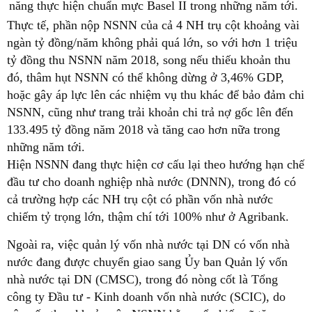
năng thực hiện chuẩn mực Basel II trong những năm tới.
Thực tế, phần nộp NSNN của cả 4 NH trụ cột khoảng vài
ngàn tỷ đồng/năm không phải quá lớn, so với hơn 1 triệu
tỷ đồng thu NSNN năm 2018, song nếu thiếu khoản thu
đó, thâm hụt NSNN có thể không dừng ở 3,46% GDP,
hoặc gây áp lực lên các nhiệm vụ thu khác để bảo đảm chi
NSNN, cũng như trang trải khoản chi trả nợ gốc lên đến
133.495 tỷ đồng năm 2018 và tăng cao hơn nữa trong
những năm tới.
Hiện NSNN đang thực hiện cơ cấu lại theo hướng hạn chế
đầu tư cho doanh nghiệp nhà nước (DNNN), trong đó có
cả trường hợp các NH trụ cột có phần vốn nhà nước
chiếm tỷ trọng lớn, thậm chí tới 100% như ở Agribank.
Ngoài ra, việc quản lý vốn nhà nước tại DN có vốn nhà
nước đang được chuyển giao sang Ủy ban Quản lý vốn
nhà nước tại DN (CMSC), trong đó nòng cốt là Tổng
công ty Đầu tư - Kinh doanh vốn nhà nước (SCIC), do