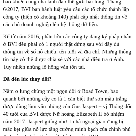
bảo khiến càng nhà lãnh đạo thế giới hài lòng. Tháng
6/2017, BVI ban hành luật yêu cầu các tổ chức thành lập
công ty (hiện có khoảng 140) phải cập nhật thông tin về
các chủ doanh nghiệp lên hệ thống dữ liệu.
Kể từ năm 2016, phần lớn các công ty đăng ký pháp nhân
ở BVI đều phải có 1 người thật đứng sau với đầy đủ
thông tin về số hộ chiếu, tên tuổi và địa chỉ. Những thông
tin này có thể được chia sẻ với các nhà điều tra ở Anh.
Tuy nhiên những lỗ hổng vẫn tồn tại.
Đã đến lúc thay đổi?
Nằm ở lưng chừng một ngọn đồi ở Road Town, bao
quanh bởi những cây cọ là 1 căn biệt thự sơn màu trắng
được dùng làm văn phòng của Gus Jaspert – vị Thống đốc
40 tuổi của BVI được Nữ hoàng Elizabeth II bổ nhiệm
năm 2017. Jaspert giống như 1 nhà ngoại giao đang bị
mắc kẹt giữa nỗ lực tăng cường minh bạch của chính phủ