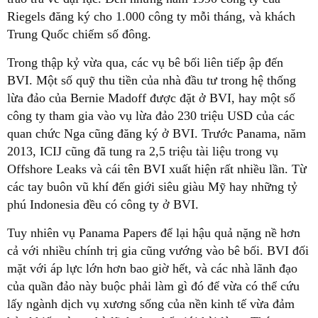
Riegels đăng ký cho 1.000 công ty mỗi tháng, và khách
Trung Quốc chiếm số đông.
Trong thập kỷ vừa qua, các vụ bê bối liên tiếp ập đến
BVI. Một số quỹ thu tiền của nhà đầu tư trong hệ thống
lừa đảo của Bernie Madoff được đặt ở BVI, hay một số
công ty tham gia vào vụ lừa đảo 230 triệu USD của các
quan chức Nga cũng đăng ký ở BVI. Trước Panama, năm
2013, ICIJ cũng đã tung ra 2,5 triệu tài liệu trong vụ
Offshore Leaks và cái tên BVI xuất hiện rất nhiều lần. Từ
các tay buôn vũ khí đến giới siêu giàu Mỹ hay những tỷ
phú Indonesia đều có công ty ở BVI.
Tuy nhiên vụ Panama Papers để lại hậu quả nặng nề hơn
cả với nhiều chính trị gia cũng vướng vào bê bối. BVI đối
mặt với áp lực lớn hơn bao giờ hết, và các nhà lãnh đạo
của quần đảo này buộc phải làm gì đó để vừa có thể cứu
lấy ngành dịch vụ xương sống của nền kinh tế vừa đảm