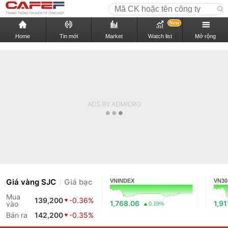
New
Home
Tin mới
Market
Watch list
Mở rộng
Giá vàng SJC
Giá bạc
VNINDEX
VN30
Mua
139,200
-0.36%
1,768.06
1,91
vào
0.19%
Bán ra
142,200
-0.35%