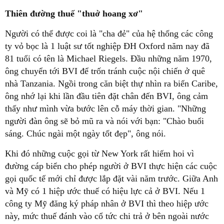
Thiên đường thuế "thuở hoang xơ"
Người có thể được coi là "cha đẻ" của hệ thống các công
ty vỏ bọc là 1 luật sư tốt nghiệp ĐH Oxford năm nay đã
81 tuổi có tên là Michael Riegels. Đầu những năm 1970,
ông chuyển tới BVI để trốn tránh cuộc nội chiến ở quê
nhà Tanzania. Ngồi trong căn biệt thự nhìn ra biển Caribe,
ông nhớ lại khi lần đầu tiên đặt chân đến BVI, ông cảm
thấy như mình vừa bước lên cỗ máy thời gian. "Những
người đàn ông sẽ bỏ mũ ra và nói với bạn: "Chào buổi
sáng. Chúc ngài một ngày tốt đẹp", ông nói.
Khi đó những cuộc gọi từ New York rất hiếm hoi vì
đường cáp biển cho phép người ở BVI thực hiện các cuộc
gọi quốc tế mới chỉ được lắp đặt vài năm trước. Giữa Anh
và Mỹ có 1 hiệp ước thuế có hiệu lực cả ở BVI. Nếu 1
công ty Mỹ đăng ký pháp nhân ở BVI thì theo hiệp ước
này, mức thuế đánh vào cổ tức chi trả ở bên ngoài nước