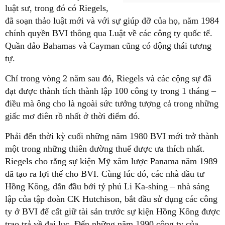
luật sư, trong đó có Riegels,
đã soạn thảo luật mới và với sự giúp đỡ của họ, năm 1984
chính quyền BVI thông qua Luật về các công ty quốc tế.
Quần đảo Bahamas và Cayman cũng có động thái tương
tự.
Chỉ trong vòng 2 năm sau đó, Riegels và các cộng sự đã
đạt được thành tích thành lập 100 công ty trong 1 tháng –
điều mà ông cho là ngoài sức tưởng tượng cả trong những
giấc mơ điên rồ nhất ở thời điểm đó.
Phải đến thời kỳ cuối những năm 1980 BVI mới trở thành
một trong những thiên đường thuế được ưa thích nhất.
Riegels cho rằng sự kiện Mỹ xâm lược Panama năm 1989
đã tạo ra lợi thế cho BVI. Cùng lúc đó, các nhà đầu tư
Hồng Kông, dẫn đầu bởi tỷ phú Li Ka-shing – nhà sáng
lập của tập đoàn CK Hutchison, bắt đầu sử dụng các công
ty ở BVI để cất giữ tài sản trước sự kiện Hồng Kông được
trao trả về đại lục. Đến những năm 1990 công ty của