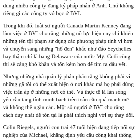
dụng nhiều công ty đăng ký pháp nhân ở Anh. Chứ không
riêng gì các công ty vỏ bọc ở BVI.
Trong khi đó, luật sư người Canada Martin Kenney đang
làm việc ở BVI cho rằng những nỗ lực hiện nay chỉ khiến
những tên tội phạm sử dụng các phương pháp tinh vi hơn
và chuyển sang những "hố đen" khác như đảo Seychelles
hay thậm chí là bang Delaware của nước Mỹ. Cuối cùng
thì sẽ càng khó khăn và tốn kém hơn để tìm ra dấu vết.
Nhưng những nhà quản lý phản pháo rằng không phải vì
những gã tồi có thể xuất hiện ở nơi khác mà họ phải dừng
việc trấn áp ở những nơi có thể. Và thực tế là làn sóng
yêu cầu tăng tính minh bạch trên toàn cầu quá mạnh mẽ
và không thể ngăn cản. Một số người ở BVI cho rằng
cách duy nhất để tồn tại là phải thích nghi với sự thay đổi.
Colin Riegels, người con trai 47 tuổi hiện đang tiếp nối sự
nghiệp của Michael, khẳng định yêu cầu công khai thông