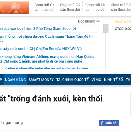
Chọn mã CK
Chọn mã CK
Chọn mã CK
Chọn mã CK
cần theo dõi
cần theo dõi
cần theo dõi
cần theo dõi
Đọc nhanh >>
nh bất ngờ bổ nhiệm 2 Phó Tổng Giám đốc mới
lưu thông một chiều đường Cách mạng Tháng Tám để thi
 2
u xảy ra ở series Chị Chị Em Em của NSX Will Vũ
g không hãng Vietnam Airlines mang quốc tịch Hàn Quốc:
.HCM sống 1 mình, mê nhất là đi xe ôm công nghệ
 Lai Châu: Không tiếp nhận tiền từ thiện của Huấn Hoa
24 bồn nước
P
NGÂN HÀNG
SMART MONEY
TÀI CHÍNH QUỐC TẾ
VĨ MÔ
KINH TẾ SỐ
TH
báo tới tất cả người dân khi làm hộ chiếu online
ên HĐQT VPBankS xin từ nhiệm
ết "trống đánh xuôi, kèn thổi
ố toàn cầu không chỉ được xây bằng những công trình
à còn bằng những trải nghiệm khiến du khách muốn
 phát hành hơn 122 triệu cổ phiếu trả cổ tức
t hành 2,2 triệu cổ phiếu ESOP
h - ngân hàng
Chia sẻ
 trả cổ tức bằng tiền mặt tỷ lệ 10%