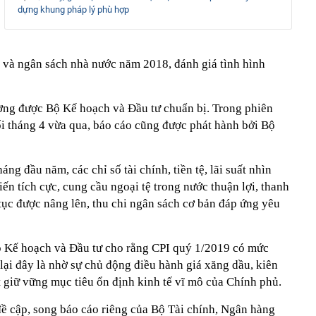
dựng khung pháp lý phù hợp
ội và ngân sách nhà nước năm 2018, đánh giá tình hình
ờng được Bộ Kế hoạch và Đầu tư chuẩn bị. Trong phiên
ối tháng 4 vừa qua, báo cáo cũng được phát hành bởi Bộ
ng đầu năm, các chỉ số tài chính, tiền tệ, lãi suất nhìn
iến tích cực, cung cầu ngoại tệ trong nước thuận lợi, thanh
p tục được nâng lên, thu chi ngân sách cơ bản đáp ứng yêu
Bộ Kế hoạch và Đầu tư cho rằng CPI quý 1/2019 có mức
 lại đây là nhờ sự chủ động điều hành giá xăng dầu, kiên
ạt giữ vững mục tiêu ổn định kinh tế vĩ mô của Chính phủ.
 cập, song báo cáo riêng của Bộ Tài chính, Ngân hàng