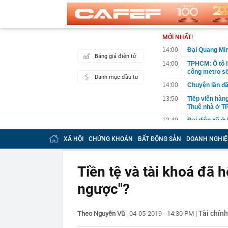
MỚI NHẤT!
14:00
Đại Quang Mi
Bảng giá điện tử
14:00
TPHCM: Ô tô 
công metro số
Danh mục đầu tư
14:00
Chuyện lần đầ
13:50
Tiếp viên hàn
Thuê nhà ở TP
13:49
Đại diện xã ở
Hồng, chỉ có 
XÃ HỘI
CHỨNG KHOÁN
BẤT ĐỘNG SẢN
DOANH NGHIỆ
13:46
Công an cảnh 
13:43
Một thành vi
Tiền tệ và tài khoá đã h
13:42
"Một thành ph
biểu tượng, m
ngược"?
quay trở lại"
13:42
VIX chốt ngày
13:42
Digiworld phá
Tài chín
Theo Nguyên Vũ
|
04-05-2019 - 14:30 PM
|
13:40
MIC chốt ngày