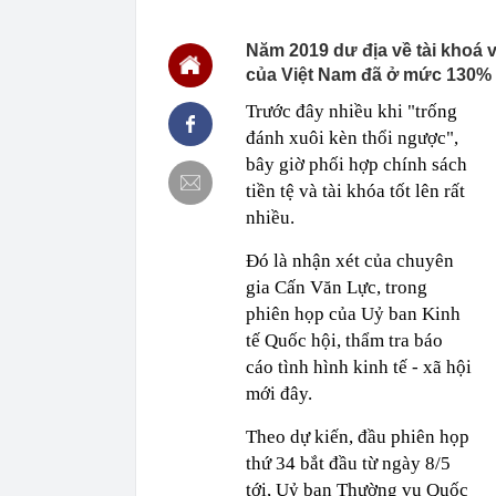
13:37
Mazda CX-5 xả 
xuống áp sát 
Năm 2019 dư địa về tài khoá v
13:35
Grab lỗ 1,2 t
của Việt Nam đã ở mức 130% .
13:34
Từng công bố 
Trước đây nhiều khi "trống
BĐS "khủng" n
đánh xuôi kèn thổi ngược",
13:32
Một doanh ngh
bây giờ phối hợp chính sách
nhà ở xã hội 
tiền tệ và tài khóa tốt lên rất
13:32
Dấu hiệu phát 
nhiều.
13:32
Nắng nóng và 
13:30
Căn nhà ở qu
Đó là nhận xét của chuyên
gia Cấn Văn Lực, trong
13:26
Danh sách 3.0
chóng nộp phạ
phiên họp của Uỷ ban Kinh
13:23
Tán thành địn
tế Quốc hội, thẩm tra báo
đặc biệt
cáo tình hình kinh tế - xã hội
mới đây.
Theo dự kiến, đầu phiên họp
thứ 34 bắt đầu từ ngày 8/5
tới, Uỷ ban Thường vụ Quốc