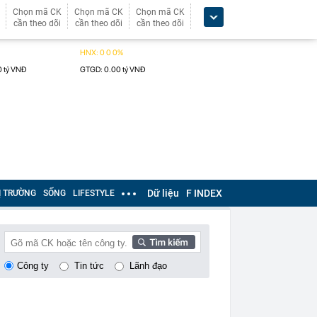
Chọn mã CK
Chọn mã CK
Chọn mã CK
cần theo dõi
cần theo dõi
cần theo dõi
Dữ liệu
F INDEX
Ị TRƯỜNG
SỐNG
LIFESTYLE
Công ty
Tin tức
Lãnh đạo