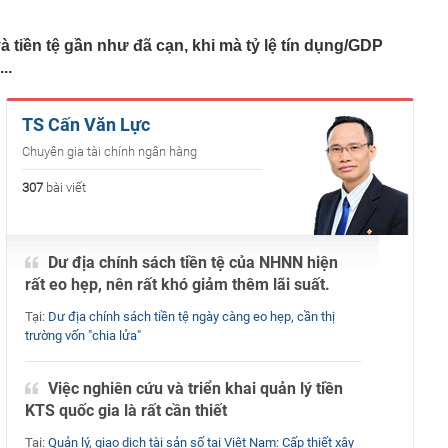
kho giảm giá tới 107 triệu đồng tại đại lý, bản cao giá
Toyota Yaris Cross
à tiền tệ gần như đã cạn, khi mà tỷ lệ tín dụng/GDP
ỷ USD khi làm ngân hàng số
..
phát triển gần 61.000 căn nhà ở xã hội, doanh nghiệp
hất thị trường đang triển khai đến đâu?
TS Cấn Văn Lực
iệp được giao gần 1,2ha đất tại Long Biên để làm dự án
và thương mại
Chuyên gia tài chính ngân hàng
hiện tài khoản Zalo và Facebook đang bị theo dõi từ xa
307
bài viết
hạn hán làm lộ nhiều dấu tích dưới đáy sông ở châu Âu
ê của Vũ Khắc Tiệp
55 lượt phạt nguội trong tháng 7, chủ phương tiện nhanh
Dư địa chính sách tiền tệ của NHNN hiện
t theo Nghị định 168
rất eo hẹp, nên rất khó giảm thêm lãi suất.
h hướng phân quyền triệt để cho các thành phố là đô thị
Tại:
Dư địa chính sách tiền tệ ngày càng eo hẹp, cần thị
trường vốn "chia lửa"
Việc nghiên cứu và triển khai quản lý tiền
KTS quốc gia là rất cần thiết
Tại:
Quản lý, giao dịch tài sản số tại Việt Nam: Cấp thiết xây