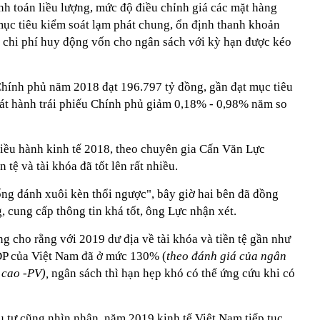
ính toán liều lượng, mức độ điều chỉnh giá các mặt hàng
ục tiêu kiểm soát lạm phát chung, ổn định thanh khoản
iảm chi phí huy động vốn cho ngân sách với kỳ hạn được kéo
Chính phủ năm 2018 đạt 196.797 tỷ đồng, gần đạt mục tiêu
hát hành trái phiếu Chính phủ giảm 0,18% - 0,98% năm so
iều hành kinh tế 2018, theo chuyên gia Cấn Văn Lực
 tệ và tài khóa đã tốt lên rất nhiều.
ống đánh xuôi kèn thổi ngược", bây giờ hai bên đã đồng
, cung cấp thông tin khá tốt, ông Lực nhận xét.
g cho rằng với 2019 dư địa về tài khóa và tiền tệ gần như
GDP của Việt Nam đã ở mức 130% (
theo đánh giá của ngân
 cao -PV),
ngân sách thì hạn hẹp khó có thể ứng cứu khi có
 tư cũng nhìn nhận, năm 2019 kinh tế Việt Nam tiếp tục