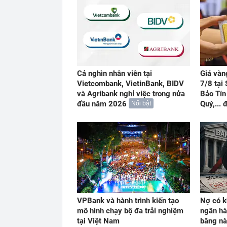
Cả nghìn nhân viên tại
Giá vàn
Vietcombank, VietinBank, BIDV
7/8 tại
và Agribank nghỉ việc trong nửa
Bảo Tín
đầu năm 2026
Quý,...
Nổi bật
VPBank và hành trình kiến tạo
Nợ có k
mô hình chạy bộ đa trải nghiệm
ngân hà
tại Việt Nam
băng nà