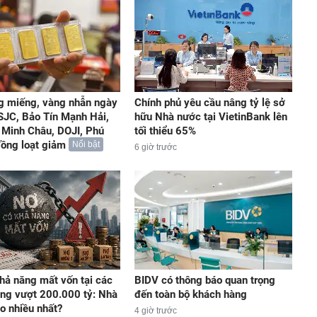
g miếng, vàng nhẫn ngày
Chính phủ yêu cầu nâng tỷ lệ sở
 SJC, Bảo Tín Mạnh Hải,
hữu Nhà nước tại VietinBank lên
 Minh Châu, DOJI, Phú
tối thiểu 65%
 đồng loạt giảm
Nổi bật
6 giờ trước
hả năng mất vốn tại các
BIDV có thông báo quan trọng
ng vượt 200.000 tỷ: Nhà
đến toàn bộ khách hàng
o nhiều nhất?
4 giờ trước