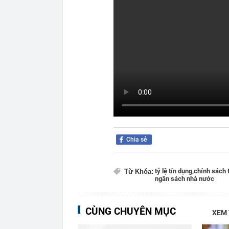
Chia sẻ
tỷ lệ tín dụng,
chính sách t
Từ Khóa:
ngân sách nhà nước
CÙNG CHUYÊN MỤC
XEM