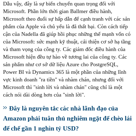
Dẫu vậy, đây là sự biến chuyển quan trọng đối với
Microsoft. Phần lớn thời gian Ballmer điều hành,
Microsoft theo đuổi sự hấp dẫn để cạnh tranh với các sản
phẩm của Apple và chủ yếu là đã thất bại. Còn cách tiếp
cận của Nadella đã giúp hồi phục những thế mạnh vốn có
của Microsoft: sức mạnh kỹ thuật, cải thiện cơ sở hạ tầng
và tham vọng của công ty. Các giám đốc điều hành của
Microsoft hiện đều tự hào về tương lai của công ty. Các
sản phẩm như cơ sở dữ liệu Azure cho PostgreSQL,
Power BI và Dynamics 365 là một phần của những lĩnh
vực kinh doanh "ra tiền" và nhàm chán, nhưng đối với
Microsoft thì "sinh lời và nhàm chán" cũng chỉ là một
cách nói dài dòng hơn của "sinh lời".
Đây là nguyên tắc các nhà lãnh đạo của
Amazon phải tuân thủ nghiêm ngặt để chèo lái
đế chế gần 1 nghìn tỷ USD?