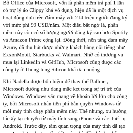
Bộ Office của Microsoft, vốn là phần mềm trả phí 1 lần
có trợ lý ảo Clippy khá vô dụng, hiện đã là một dịch vụ
hoạt động dựa trên đám mây với 214 triệu người đăng ký
với mức phí 99 USD/năm. Một điều bất ngờ là, phần
mềm này còn có số lượng người đăng ký cao hơn Spotify
và Amazon Prime cộng lại. Đồng thời, nền tảng đám mây
Azure, đã thu hút được những khách hàng nổi tiếng như
ExxonMobil, Starbucks và Walmart. Nhờ có thương vụ
mua lại LinkedIn và GitHub, Microsoft cũng được các
công ty ở Thung lũng Silicon khá ưa chuộng.
Khi Nadella được bổ nhiệm để thay thế Ballmer,
Microsoft dường như đang mắc kẹt trong sự trì trệ của
Windows. Windows vẫn mang về khoản lời lớn cho công
ty, bởi Microsoft nhận tiền phí bản quyền Windows từ
mỗi máy tính chạy phần mềm này. Thế nhưng, xu hướng
lúc ấy lại chuyển từ máy tính sang iPhone và các thiết bị
Android. Trước đây, tầm quan trọng của máy tính đã tạo