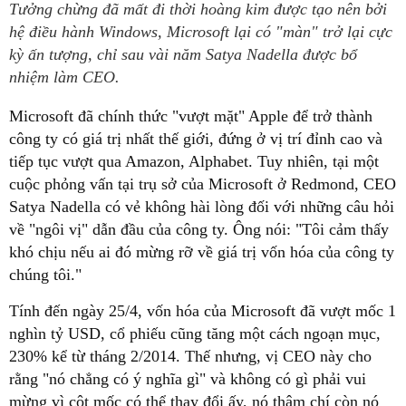
Tưởng chừng đã mất đi thời hoàng kim được tạo nên bởi
hệ điều hành Windows, Microsoft lại có "màn" trở lại cực
kỳ ấn tượng, chỉ sau vài năm Satya Nadella được bổ
nhiệm làm CEO.
Microsoft đã chính thức "vượt mặt" Apple để trở thành
công ty có giá trị nhất thế giới, đứng ở vị trí đỉnh cao và
tiếp tục vượt qua Amazon, Alphabet. Tuy nhiên, tại một
cuộc phỏng vấn tại trụ sở của Microsoft ở Redmond, CEO
Satya Nadella có vẻ không hài lòng đối với những câu hỏi
về "ngôi vị" dẫn đầu của công ty. Ông nói: "Tôi cảm thấy
khó chịu nếu ai đó mừng rỡ về giá trị vốn hóa của công ty
chúng tôi."
Tính đến ngày 25/4, vốn hóa của Microsoft đã vượt mốc 1
nghìn tỷ USD, cổ phiếu cũng tăng một cách ngoạn mục,
230% kể từ tháng 2/2014. Thế nhưng, vị CEO này cho
rằng "nó chẳng có ý nghĩa gì" và không có gì phải vui
mừng vì cột mốc có thể thay đổi ấy, nó thậm chí còn nó