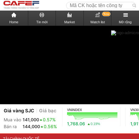
New
Home
Tin mới
Market
Watch list
Mở rộng
Giá vàng SJC
Giá bạc
VNINDEX
VN30
Mua vào
141,000
0.57%
1,768.06
1,91
0.19%
Bán ra
144,000
0.56%