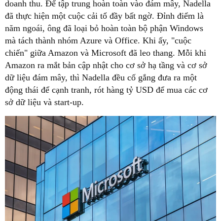
doanh thu. Để tập trung hoàn toàn vào đám mây, Nadella
đã thực hiện một cuộc cải tổ đầy bất ngờ. Đỉnh điểm là
năm ngoái, ông đã loại bỏ hoàn toàn bộ phận Windows
mà tách thành nhóm Azure và Office. Khi ấy, "cuộc
chiến" giữa Amazon và Microsoft đã leo thang. Mỗi khi
Amazon ra mắt bản cập nhật cho cơ sở hạ tầng và cơ sở
dữ liệu đám mây, thì Nadella đều cố gắng đưa ra một
động thái để cạnh tranh, rót hàng tỷ USD để mua các cơ
sở dữ liệu và start-up.