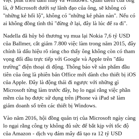
việc phát triển đám mây và Windows. Quan điểm của ông
là, ở Microsoft dưới sự lãnh đạo của ông, sẽ không có
"những kẻ hối lộ", không có "những kẻ phàn nàn". Nếu có
ai không đồng tình thì "đừng ở lại, đây là lúc để ra đi".
Nadella đã hủy bỏ thương vụ mua lại Nokia 7,6 tỷ USD
của Ballmer, cắt giảm 7.800 việc làm trong năm 2015, đây
chính là dấu hiệu rõ ràng cho thấy ông không còn có tham
vọng đối đầu trực tiếp với Google và Apple trên "đấu
trường" điện thoại di động. Thông báo về sản phẩm đầu
tiên của ông là phiên bản Office mới dành cho thiết bị iOS
của Apple. Đây là động thái đi ngược với những gì
Microsoft từng làm trước đây, họ lo ngại rằng việc phần
mềm của họ được sử dụng trên ịPhone và iPad sẽ làm
giảm doanh số trên các thiết bị Windows.
Vào năm 2016, hội đồng quản trị của Microsoft ngày càng
lo ngại rằng công ty không đủ sức để bắt kịp với tốc độ
của Amazon - dịch vụ đám mây đã tạo ra 12 tỷ USD