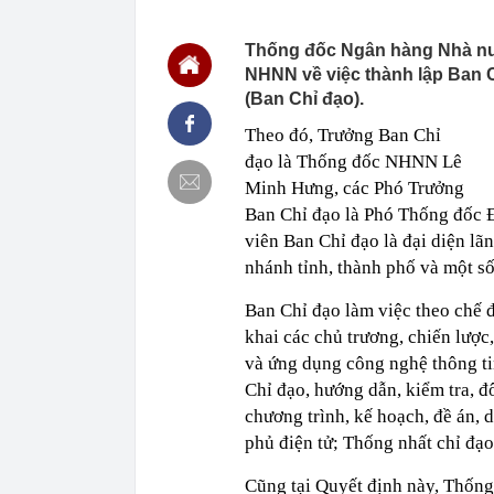
chắn là siêu 
23:14
Bí mật được A
Thống đốc Ngân hàng Nhà nư
NHNN về việc thành lập Ban 
22:56
Vì sao ngày c
Vài mét vuông
(Ban Chỉ đạo).
22:48
5 LOẠI rau que
Theo đó, Trưởng Ban Chỉ
nên cẩn thận 
đạo là Thống đốc NHNN Lê
22:28
CHÍNH THỨC: L
nghỉ hè
Minh Hưng, các Phó Trưởng
Ban Chỉ đạo là Phó Thống đốc
22:25
Vì sao đồ ăn 
viên Ban Chỉ đạo là đại diện l
22:07
Không cần tặn
huynh - giáo 
nhánh tỉnh, thành phố và một s
22:03
Ukraine tập k
của Nga
Ban Chỉ đạo làm việc theo chế 
khai các chủ trương, chiến lược
22:02
Nam NSND, Giá
vợ thiếu tá ké
và ứng dụng công nghệ thông ti
21:51
Một ô tô biển
Chỉ đạo, hướng dẫn, kiểm tra, đ
định: Riêng t
chương trình, kế hoạch, đề án, 
21:37
Tổng thống Tr
phủ điện tử; Thống nhất chỉ đạo
Cũng tại Quyết định này, Thốn