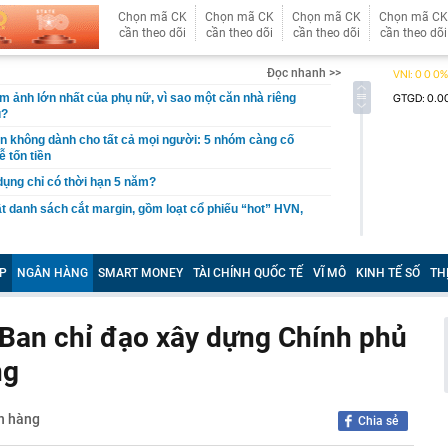
Chọn mã CK
Chọn mã CK
Chọn mã CK
Chọn mã CK
cần theo dõi
cần theo dõi
cần theo dõi
cần theo dõi
Đọc nhanh >>
ám ảnh lớn nhất của phụ nữ, vì sao một căn nhà riêng
u?
giản không dành cho tất cả mọi người: 5 nhóm càng cố
ễ tốn tiền
 dụng chỉ có thời hạn 5 năm?
 danh sách cắt margin, gồm loạt cổ phiếu “hot” HVN,
gờ trở lại, khối ngoại tung 2.200 tỷ đồng mua ròng cổ
m chỉ trong 5 phiên
P
NGÂN HÀNG
SMART MONEY
TÀI CHÍNH QUỐC TẾ
VĨ MÔ
KINH TẾ SỐ
TH
iệp thép với 2.700 lao động đang nợ Trung Quốc gần 1,3
Ban chỉ đạo xây dựng Chính phủ
an trọng đang trở lại trên thị trường chứng khoán
ng
 50 tuổi ăn cà tím mỗi ngày để chữa tiểu đường, 3 tháng
: "Ông ăn gì thế?"
 bán biệt thự 9 phòng ngủ ở TP.HCM giá gốc 600 tỷ, giảm
ân hàng
Chia sẻ
ng bố phim Tết 2027, nghe tên ai cũng quả quyết “chắc