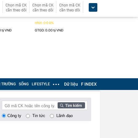
Chọn mã CK
Chọn mã CK
Chọn mã CK
cần theo dõi
cần theo dõi
cần theo dõi
Dữ liệu
F INDEX
Ị TRƯỜNG
SỐNG
LIFESTYLE
Công ty
Tin tức
Lãnh đạo