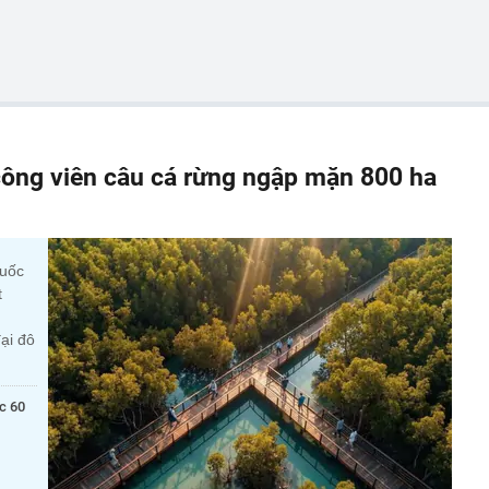
ông viên câu cá rừng ngập mặn 800 ha
quốc
t
ại đô
c 60