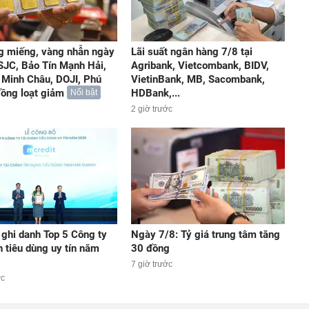
g miếng, vàng nhẫn ngày
Lãi suất ngân hàng 7/8 tại
 SJC, Bảo Tín Mạnh Hải,
Agribank, Vietcombank, BIDV,
 Minh Châu, DOJI, Phú
VietinBank, MB, Sacombank,
 đồng loạt giảm
HDBank,...
Nổi bật
2 giờ trước
 ghi danh Top 5 Công ty
Ngày 7/8: Tỷ giá trung tâm tăng
h tiêu dùng uy tín năm
30 đồng
7 giờ trước
ớc