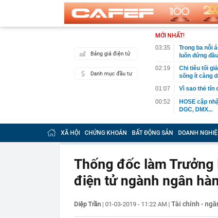
MỚI NHẤT!
03:35
Trong ba nỗi 
Bảng giá điện tử
luôn đứng đầ
02:19
Chi tiêu tối 
Danh mục đầu tư
sống ít càng d
01:07
Vì sao thẻ tín
00:52
HOSE cập nhật
DGC, DMX...
00:12
Tiền lớn bất n
phiếu Việt Na
XÃ HỘI
CHỨNG KHOÁN
BẤT ĐỘNG SẢN
DOANH NGHIỆ
00:05
Một doanh ngh
tỷ USD
Thống đốc làm Trưởng 
00:04
Một yếu tố qu
điện tử ngành ngân hà
23:40
Người đàn ông
sau bác sĩ hỏi
23:34
Nam ca sĩ rao
Tài chính - ng
Diệp Trần
|
01-03-2019 - 11:22 AM
|
còn 400 tỷ
23:28
Trấn Thành cô