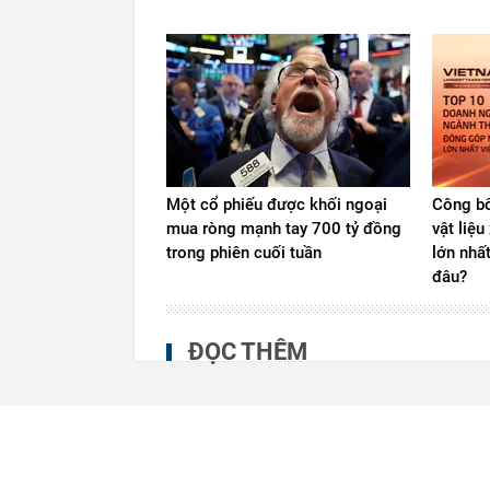
Một cổ phiếu được khối ngoại
Công bố
mua ròng mạnh tay 700 tỷ đồng
vật liệ
trong phiên cuối tuần
lớn nhấ
đâu?
ĐỌC THÊM