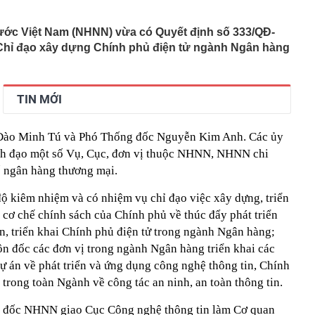
phẩm”
pple giấu kín suốt 15 năm trên iPhone
ớc Việt Nam (NHNN) vừa có Quyết định số 333/QĐ-
Chỉ đạo xây dựng Chính phủ điện tử ngành Ngân hàng
àng nhiều gia đình không còn phơi quần áo ở ban công?
 ngoài trời đang được dùng theo 1 cách rất khác
n thuộc có khả năng tích tụ kim loại nặng, người Việt
nguồn gốc trước khi sử dụng
TIN MỚI
ịch đi học trở lại của học sinh 34 tỉnh, thành phố sau kỳ
 Đào Minh Tú và Phó Thống đốc Nguyễn Kim Anh. Các ủy
Việt hầu như món nào cũng có hành lá?
ãnh đạo một số Vụ, Cục, đơn vị thuộc NHNN, NHNN chi
g quà, 5 câu nói này đủ sức khiến mối quan hệ phụ
viên gắn bó khăng khít, con trẻ được hưởng lợi!
ố ngân hàng thương mại.
ích Crimea, phá hủy hệ thống phòng không 15 triệu USD
độ kiêm nhiệm và có nhiệm vụ chỉ đạo việc xây dựng, triển
, cơ chế chính sách của Chính phủ về thúc đẩy phát triển
m đốc Nhà hát Chèo Quân đội mua ô tô tặng sinh nhật
m 12 tuổi
n, triển khai Chính phủ điện tử trong ngành Ngân hàng;
 29A "dính" gần 100 lần phạt nguội do chạy quá tốc độ quy
ôn đốc các đơn vị trong ngành Ngân hàng triển khai các
háng 7/2026 vi phạm 21 lần
dự án về phát triển và ứng dụng công nghệ thông tin, Chính
ump bực bội vì lộ tin về kho đạn dược Mỹ
 trong toàn Ngành về công tác an ninh, an toàn thông tin.
g đốc NHNN giao Cục Công nghệ thông tin làm Cơ quan