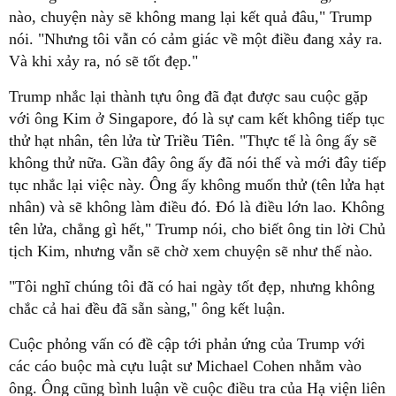
nào, chuyện này sẽ không mang lại kết quả đâu," Trump
nói. "Nhưng tôi vẫn có cảm giác về một điều đang xảy ra.
Và khi xảy ra, nó sẽ tốt đẹp."
Trump nhắc lại thành tựu ông đã đạt được sau cuộc gặp
với ông Kim ở Singapore, đó là sự cam kết không tiếp tục
thử hạt nhân, tên lửa từ
Triều Tiên
. "Thực tế là ông ấy sẽ
không thử nữa. Gần đây ông ấy đã nói thế và mới đây tiếp
tục nhắc lại việc này. Ông ấy không muốn thử (tên lửa hạt
nhân) và sẽ không làm điều đó. Đó là điều lớn lao. Không
tên lửa, chẳng gì hết," Trump nói, cho biết ông tin lời Chủ
tịch Kim, nhưng vẫn sẽ chờ xem chuyện sẽ như thế nào.
"Tôi nghĩ chúng tôi đã có hai ngày tốt đẹp, nhưng không
chắc cả hai đều đã sẵn sàng," ông kết luận.
Cuộc phỏng vấn có đề cập tới phản ứng của Trump với
các cáo buộc mà cựu luật sư Michael Cohen nhằm vào
ông. Ông cũng bình luận về cuộc điều tra của Hạ viện liên