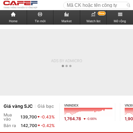
New
Home
Tin mới
Market
Watch list
Mở rộng
Giá vàng SJC
Giá bạc
VNINDEX
VN30
Mua
139,700
-0.43%
1,764.78
1,9
vào
-0.66%
Bán ra
142,700
-0.42%