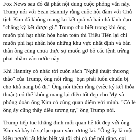
Fox News sau đó đã phát nội dung cuộc phỏng vấn này.
Trump nói với Sean Hannity rằng cuộc hội đàm với Chủ
tịch Kim đã không mang lại kết quả và hai nhà lãnh đạo
"chẳng ký kết được gì." Trump cho biết trong khi ông
muốn phi hạt nhân hóa hoàn toàn thì Triều Tiên lại chỉ
muốn phi hạt nhân hóa những khu vực nhất định và bản
thân ông cũng chưa thực sự muốn gỡ bỏ các lệnh trừng
phạt nhằm vào nước này.
Khi Hannity có nhắc tới cuốn sách "Nghệ thuật thương
thảo" của Trump, ông nói rằng "bạn phải luôn chuẩn bị
cho khả năng bỏ đi." Ông nói thêm rằng (việc ký kết thỏa
thuận) có thể không mang lại điều tốt đẹp cho Mỹ và
phỏng đoán ông Kim có cùng quan điểm với mình. "Có lẽ
ông ấy cũng thấy điều tương tự," ông Trump nói.
Trump tiếp tục khẳng định mối quan hệ tốt đẹp với ông
Kim và bày tỏ sự lạc quan vào tương lai. "Ông ấy là một
kiểu người rất khác biệt và tôi chỉ có thể nói rằng, coi