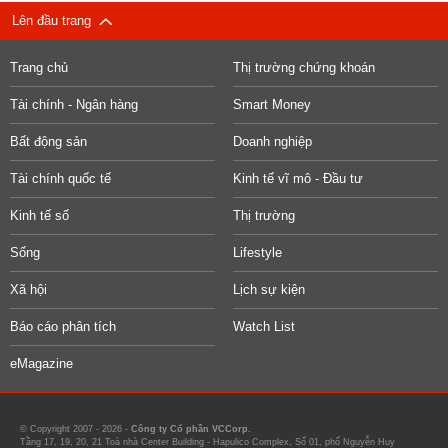
Lên đầu trang
Trang chủ
Thị trường chứng khoán
Tài chính - Ngân hàng
Smart Money
Bất động sản
Doanh nghiệp
Tài chính quốc tế
Kinh tế vĩ mô - Đầu tư
Kinh tế số
Thị trường
Sống
Lifestyle
Xã hội
Lịch sự kiện
Báo cáo phân tích
Watch List
eMagazine
© Copyright 2007 - 2026 -
Công ty Cổ phần VCCorp.
Tầng 17, 19, 20, 21 Toà nhà Center Building - Hapulico Complex, Số 01, phố Nguyễn Huy